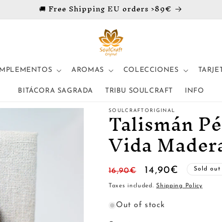
🚚 Free Shipping EU orders >89€
MPLEMENTOS
AROMAS
COLECCIONES
TARJE
BITÁCORA SAGRADA
TRIBU SOULCRAFT
INFO
Talismán Pé
SOULCRAFTORIGINAL
Vida Madera
Regular
Sale
14,90€
Sold out
16,90€
price
price
Taxes included.
Shipping Policy
Out of stock