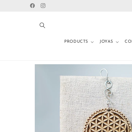
Skip to
Facebook
Instagram
content
PRODUCTS
JOYAS
CO
Skip to
product
information