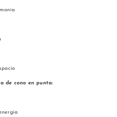
rmonía
n
espacio
a de cono en punta:
 energía