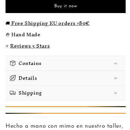
de
de
Buy it now
la
la
Vida
Vida
Madera
Madera
🚚
Free Shipping EU orders >89€
Roots
Roots
🤚 Hand Made
⭐
Reviews 5 Stars
Contains
Details
Shipping
Hecho a mano con mimo en nuestro taller,