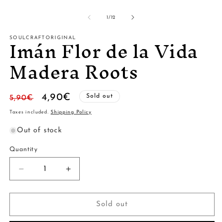
of
1
/
12
Imán Flor de la Vida
SOULCRAFTORIGINAL
Madera Roots
Regular
Sale
4,90€
Sold out
5,90€
price
price
Taxes included.
Shipping Policy
Out of stock
Quantity
Quantity
Decrease
Increase
quantity
quantity
for
for
Imán
Imán
Sold out
Flor
Flor