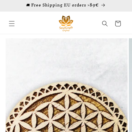
🚚 Free Shipping EU orders >89€
Skip to
content
Cart
Skip to
product
information