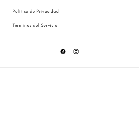
Política de Privacidad
Términos del Servicio
Facebook
Instagram
Country/region
Language
Spain | EUR €
English
Payment
methods
© 2026,
SoulCraftOriginal
Powered by Shopify